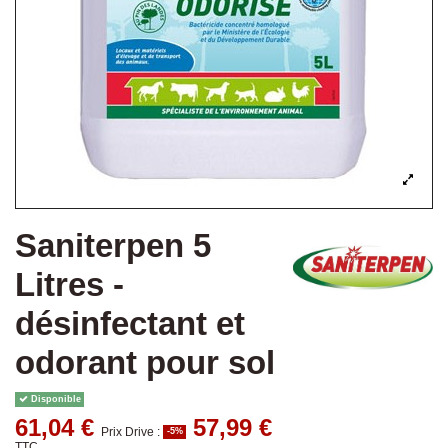
Saniterpen 5
Litres -
désinfectant et
odorant pour sol
Disponible
61,04 €
57,99 €
Prix Drive :
-5%
TTC