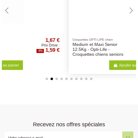
 €
50,52 €
Croquettes OPTI LIFE chien
Medium et Maxi Senior
e :
Prix Drive :
 €
47,99 €
12.5Kg - Opti-Life -
-5%
Croquettes chiens seniors
Ajouter au panier
Recevez nos offres spéciales