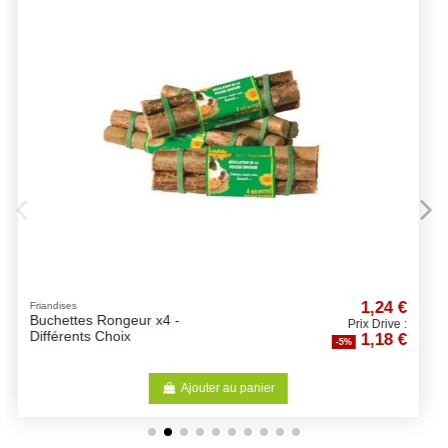
1,24 €
Ampoules
Culot Porcelaine Pro Socket
Prix Drive :
1,18 €
Douille (Maxi 250W)
-5%
Ajouter au panier