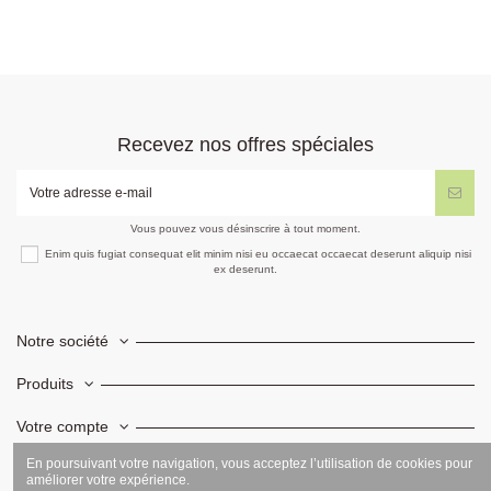
Recevez nos offres spéciales
Vous pouvez vous désinscrire à tout moment.
Enim quis fugiat consequat elit minim nisi eu occaecat occaecat deserunt aliquip nisi
ex deserunt.
Notre société
Produits
Votre compte
En poursuivant votre navigation, vous acceptez l’utilisation de cookies pour
Informations
améliorer votre expérience.