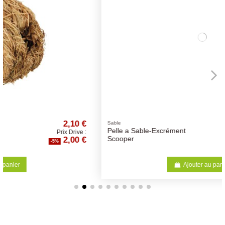
,10 €
6,20 
Sable
Pelle a Sable-Excrément
Drive :
Prix Drive 
00 €
5,89 
Scooper
-5%
Ajouter au panier