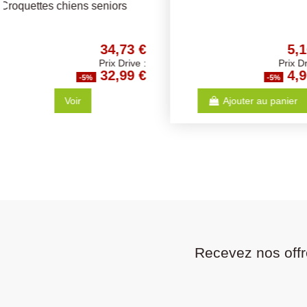
Différents Coloris
5,16 €
Prix Drive :
4,90 €
-5%
-5%
Ajouter au panier
Voir
Recevez nos offr