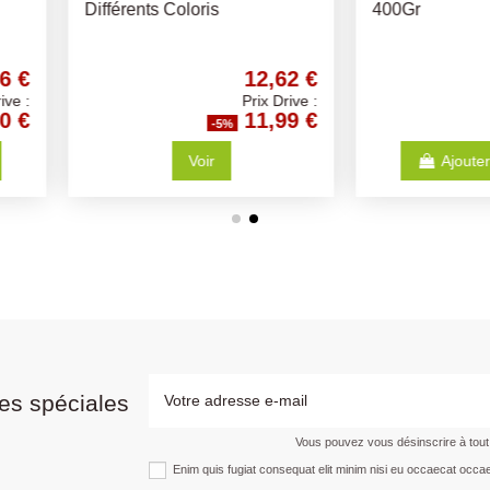
400Gr
12,62 €
4,20 €
Prix Drive :
Prix Drive :
11,99 €
3,99 €
-5%
Ajouter au panier
es spéciales
Vous pouvez vous désinscrire à tou
Enim quis fugiat consequat elit minim nisi eu occaecat occae