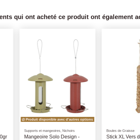
ients qui ont acheté ce produit ont également ac
autres options
oirs
Boules de Graisse
Boules de Gr
ign -
Stick XL Vers de Farine
Stick XL 