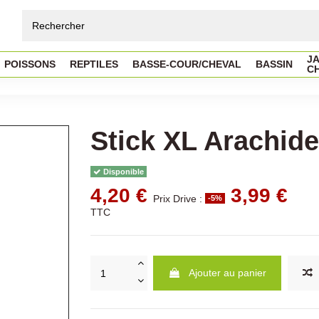
JA
POISSONS
REPTILES
BASSE-COUR/CHEVAL
BASSIN
C
Stick XL Arachid
Disponible
4,20 €
3,99 €
Prix Drive :
-5%
TTC
Ajouter au panier