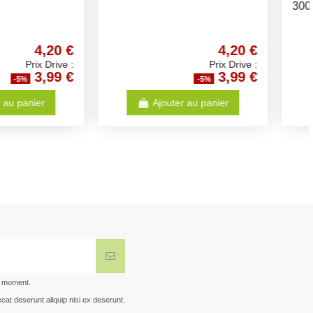
300Gr
4,20 €
2,52 €
Prix Drive :
Prix Drive :
3,99 €
2,39 €
-5%
-5%
Ajouter au panier
Ajouter au panier
t moment.
cat deserunt aliquip nisi ex deserunt.