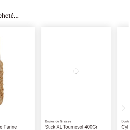
heté...
aisse
Boules de Graisse
Tournesol 400Gr
Cylindre Graisse Arachides