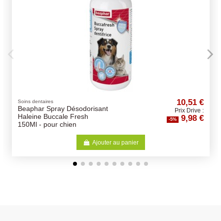
10,51 €
Compléments Alimentaires
sant
Vers de Farine Séchés
Prix Drive :
9,98 €
200gr
-5%
jouter au panier
Ajoute