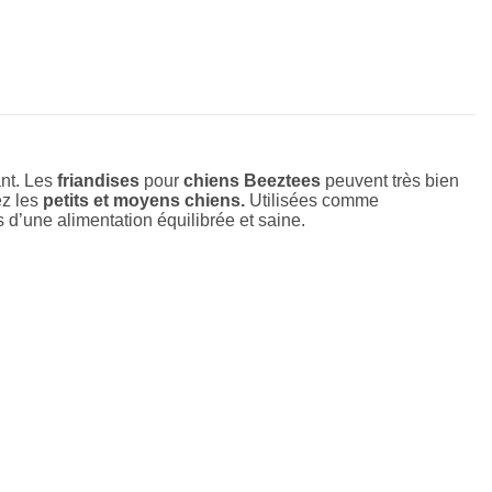
nt. Les 
friandises
 pour 
chiens Beeztees
 peuvent très bien 
ez les 
petits et moyens chiens.
 Utilisées comme 
d’une alimentation équilibrée et saine. 