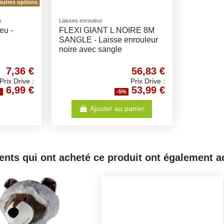
autres options
s
Laisses enrouleur
eu -
FLEXI GIANT L NOIRE 8M
SANGLE - Laisse enrouleur
noire avec sangle
7,36 €
56,83 €
Prix Drive :
Prix Drive :
6,99 €
53,99 €
%
-5%
Ajouter au panier
ients qui ont acheté ce produit ont également ac