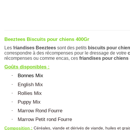
Beeztees Biscuits pour chiens 400Gr
Les f
riandises Beeztees
 sont des petits 
biscuits pour chie
correspondre à des récompenses pour le dressage de votre 
récompenses ou comme encas, ces
 friandises pour chiens
Goûts disponibles :
Bonnes Mix
·
English Mix
·
Rollies Mix
·
Puppy Mix
·
Marrow Rond Fourre
·
Marrow Petit rond Fourre
·
Composition :
Céréales, viande et dérivés de viande, huiles et grai