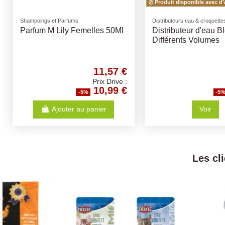
Produit disponible avec d'
Shampoings et Parfums
Distributeurs eau & croquette
Parfum M Lily Femelles 50Ml
Distributeur d'eau Bl
Différents Volumes
11,57 €
Prix Drive :
10,99 €
-5%
-5
Ajouter au panier
Voir
Les cl