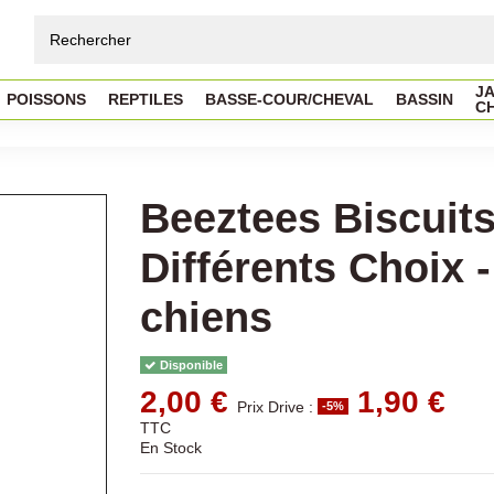
JA
POISSONS
REPTILES
BASSE-COUR/CHEVAL
BASSIN
C
Beeztees Biscuits
Différents Choix 
chiens
Disponible
2,00 €
1,90 €
Prix Drive :
-5%
TTC
En Stock