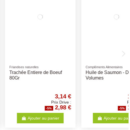
Friandises naturelles
olaille Mix
Bois de Cerf Entier -
 20 kg
Différentes Tailles - friandise
pour chiens
9,46 €
6,84 €
Prix Drive :
Prix Drive :
8,99 €
6,50 €
-5%
-5%
Ajouter au panier
Ajouter au panier