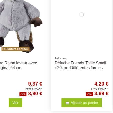
Compléments Alimentaires
Poules
Boeuf
Huile de Saumon - Différents
Mélange V
Volumes
Concassé
3,14 €
11,57 €
Prix Drive :
Prix Drive :
2,98 €
10,99 €
%
-5%
anier
Ajouter au panier