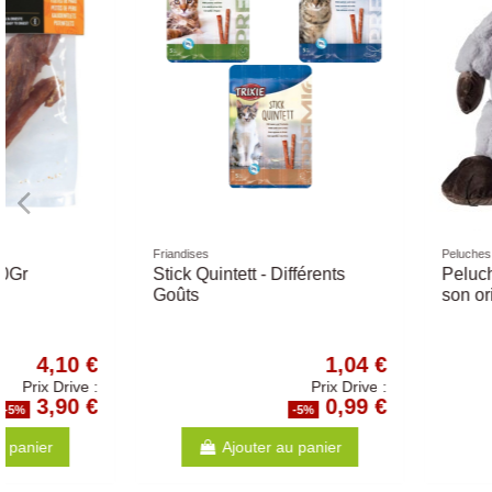
Peluches
Friandises naturelles
Peluche Friends Taille Small
Trachée Entiere de 
±20cm - Différentes formes
80Gr
4,20 €
Prix Drive :
3,99 €
-5%
-5
Ajouter au panier
Ajouter au p