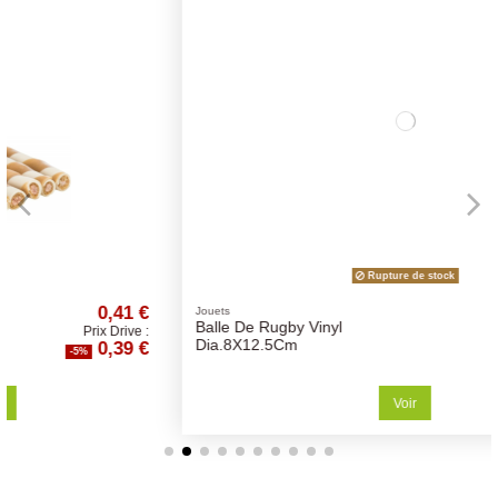
Rupture de stock
1 €
1,58 €
Jouets
Balle De Rugby Vinyl
ve :
Prix Drive :
9 €
1,50 €
Dia.8X12.5Cm
-5%
Voir