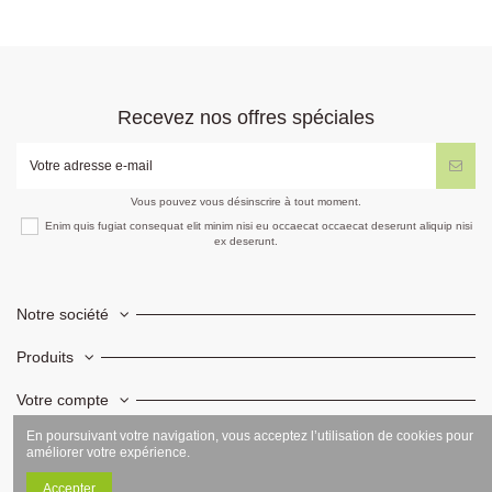
Recevez nos offres spéciales
Vous pouvez vous désinscrire à tout moment.
Enim quis fugiat consequat elit minim nisi eu occaecat occaecat deserunt aliquip nisi
ex deserunt.
Notre société
Produits
Votre compte
En poursuivant votre navigation, vous acceptez l’utilisation de cookies pour
Informations
améliorer votre expérience.
Accepter