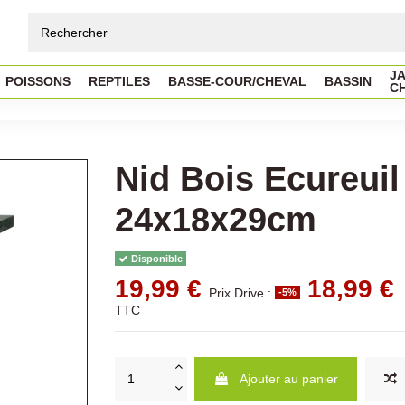
JA
POISSONS
REPTILES
BASSE-COUR/CHEVAL
BASSIN
C
Nid Bois Ecureuil
24x18x29cm
Disponible
19,99 €
18,99 €
Prix Drive :
-5%
TTC
Ajouter au panier