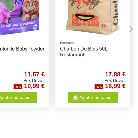
OPTI LIFE chien
Pelles et Accessoires
t Maxi Adult
PELLE A LITIERE HANDY
 12.5Kg - Opti-Life -
SCOOP AQUARELLE
es chiens adultes
50,52 €
1,04 €
Prix Drive :
Prix Drive :
47,99 €
0,99 €
-5%
-5%
Ajouter au panier
Ajouter au panier