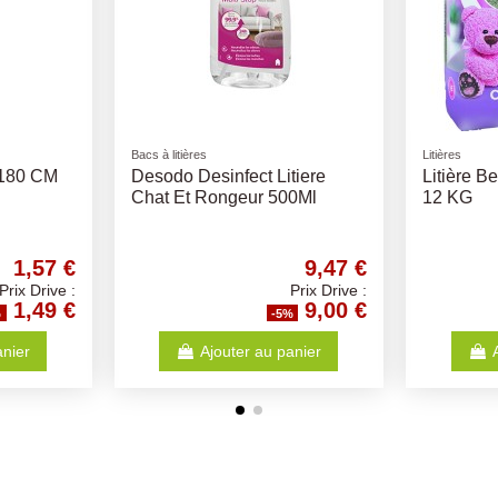
Anti-insectes
Croquettes 
es Tailles
Terre De Diatomee 5KG - Le
Medium e
Fermier
Digestion
Croquett
1,99 €
23,05 €
Prix Drive :
Prix Drive :
1,89 €
21,90 €
%
-5%
anier
Ajouter au panier