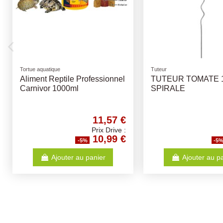
Colliers
Friandises naturelles
Collier VETOpure
Os Fumé - Différent
antiparasitaire Chat
- os pour chiens
4,74 €
Prix Drive :
4,50 €
-5%
-5
Ajouter au panier
Ajouter au p