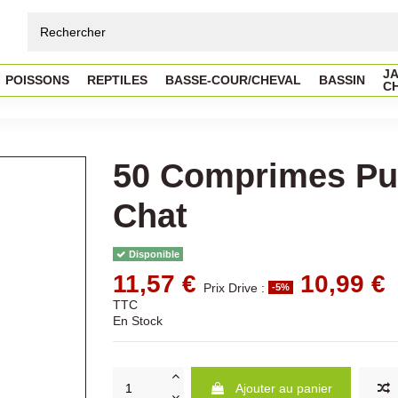
JA
POISSONS
REPTILES
BASSE-COUR/CHEVAL
BASSIN
C
50 Comprimes Pu
Chat
Disponible
11,57 €
10,99 €
Prix Drive :
-5%
TTC
En Stock
Ajouter au panier