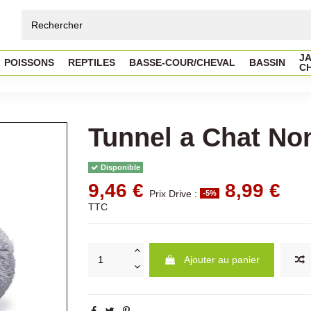
JA
POISSONS
REPTILES
BASSE-COUR/CHEVAL
BASSIN
C
Tunnel a Chat No
Disponible
9,46 €
8,99 €
Prix Drive :
-5%
TTC
Ajouter au panier