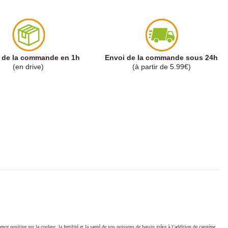
t de la commande en 1h
Envoi de la commande sous 24h
(en drive)
(à partir de 5.99€)
ce positive sur la couleur, la fertilité et la santé de vos poissons de bassin grâce à l’addition de carotène