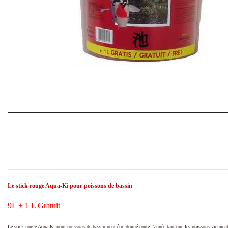
Le stick rouge Aqua-Ki pour poissons de bassin
9L + 1 L Gratuit
Le stick rouge Aqua-Ki pour poissons de bassin peut être donné toute l’année tant que les poissons viennent à 