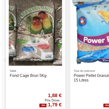
Produit disponible avec d'
Détergents
Cochon d'inde
Saniterpen Souffle D'Orient 1
Cavia crispy cobaye
Litre
12,62 €
Prix Drive :
11,99 €
-5%
-5