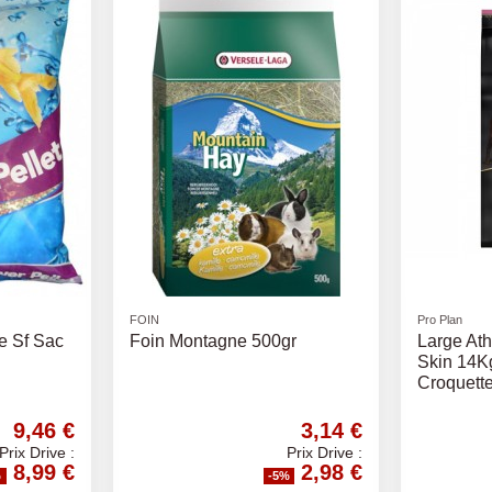
autres options
Litières
FOIN
Litière bentonite Maximum
Foin De 
CHARBON ACTIV 12kg
2,09 €
13,99 €
Prix Drive :
Prix Drive :
1,99 €
13,29 €
%
-5%