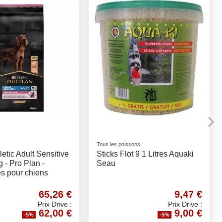
Litières
Fleurs 500Gr
Aubiose - Litière de chanvre
20kg
3,25 €
17,88 €
Prix Drive :
Prix Drive :
3,09 €
16,99 €
-5%
-5%