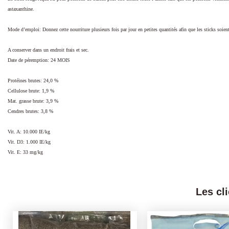
astaxanthine.
Mode d’emploi: Donnez cette nourriture plusieurs fois par jour en petites quantités afin que les sticks s
A conserver dans un endroit frais et sec.
Date de péremption: 24 MOIS
Protéines brutes: 24,0 %
Cellulose brute: 1,9 %
Mat. grasse brute: 3,9 %
Cendres brutes: 3,8 %
Vit. A: 10.000 IE/kg
Vit. D3: 1.000 IE/kg
Vit. E: 33 mg/kg
Les cl