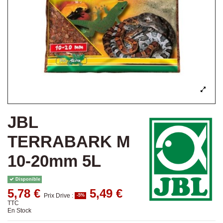
JBL
TERRABARK M
10-20mm 5L
Disponible
5,78 €
5,49 €
Prix Drive :
-5%
TTC
En Stock