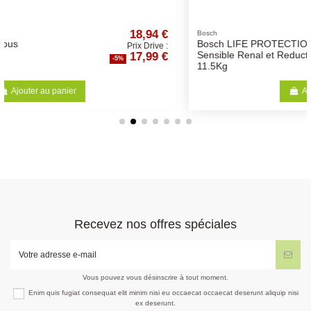
,94 €
52,62 
Bosch
Bosch LIFE PROTECTION
Drive :
Prix Drive 
99 €
49,99 
Sensible Renal et Reduction
-5%
11.5Kg
Ajouter au panier
Recevez nos offres spéciales
Vous pouvez vous désinscrire à tout moment.
Enim quis fugiat consequat elit minim nisi eu occaecat occaecat deserunt aliquip nisi
ex deserunt.