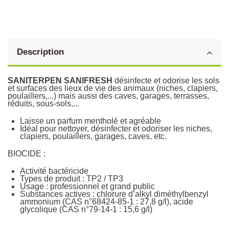
Description
SANITERPEN SANIFRESH
désinfecte et odorise les sols
et surfaces des lieux de vie des animaux (niches, clapiers,
poulaillers,...) mais aussi des caves, garages, terrasses,
réduits, sous-sols,...
Laisse un parfum mentholé et agréable
Idéal pour nettoyer, désinfecter et odoriser les niches,
clapiers, poulaillers, garages, caves, etc.
BIOCIDE :
Activité bactéricide
Types de produit : TP2 / TP3
Usage : professionnel et grand public
Substances actives : chlorure d’alkyl diméthylbenzyl
ammonium (CAS n°68424-85-1 : 27,8 g/l), acide
glycolique (CAS n°79-14-1 : 15,6 g/l)