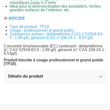
moustiques jusqu’à 3 mois
Idéal pour la désinsectisation des poulaillers, niches,
grandes surfaces de l’intérieur, etc.
🦠
BIOCIDE
Type de produit : TP18
Usage : professionnel et grand public
Substances actives : deltaméthrine (CAS n°52918-63-
5 : 1,99 g/l), géraniol (CAS n°106-24-1 : 8,53 g/l)
Concentré émulsionnable (EC) contenant : deltaméthrine
(n° CAS 52918-63-5 : 1,99 g/l), géraniol (n° CAS 106-24-1 :
8,53g/l).
Produit biocide à usage professionnel et grand public
(TP18).
Détails du produit