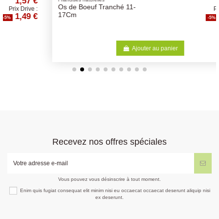
3,14 €
Os de Boeuf Tranché 11-
Prix Drive :
2,98 €
17Cm
-5%
Ajouter au panier
Recevez nos offres spéciales
Vous pouvez vous désinscrire à tout moment.
Enim quis fugiat consequat elit minim nisi eu occaecat occaecat deserunt aliquip nisi
ex deserunt.