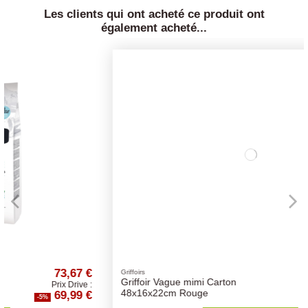
Les clients qui ont acheté ce produit ont
également acheté...
 €
16,74 €
Griffoirs
Griffoir Vague mimi Carton
e :
Prix Drive :
 €
15,90 €
48x16x22cm Rouge
-5%