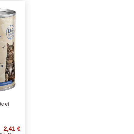
te et
2,41 €