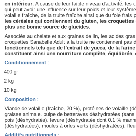
en intérieur
. A cause de leur faible niveau d'activité, les
qui peut avoir une influence sur leur poids et leur systèm
volaille fraîche, de la truite fraîche ainsi que du foie fra
les céréales qui contiennent du gluten, les croquettes
plus une bonne source de glucides.
Associés au chélate et aux graines de lin, les acides gra
croquettes Sanabelle Adult à la truite ne contiennent pas 
fonctionnels tels que de l'extrait de yucca, de la fari
constituent ainsi une nourriture complète, équilibrée,
Conditionnement :
400 gr
2 kg
10 kg
Composition :
Viande de volaille (fraîche, 20 %), protéines de volaille (dé
graisse animale, pulpe de betteraves déshydratées (sans su
pois (déshydratés), levure (déshydratée dont 0,1 % manna
(déshydratées), moules à orles verts (déshydratées), fle
Additifs nutritionnels :