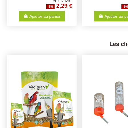
Prix Drive :
2,29 €
-5%
-5
Ajouter au panier
Ajouter au p
Les cl