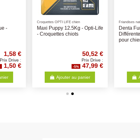
Bosch
Sanabelle Cro
ux
Bosch Light
SANABELL
13,42 €
34,73 €
Prix Drive :
Prix Drive :
12,75 €
32,99 €
-5%
anier
Ajouter au panier