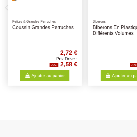
Friandises
Alimentations
Crock Complète 50Gr -
Alimentation Cheva
Différents Goûts
Manege Flox 20Kg
2,52 €
Prix Drive :
2,39 €
-5%
-5%
Ajouter au panier
Ajouter au p