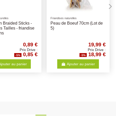
quettes chat
Cotecan Coop
E Sterilized
Cotecan Coop Adult - 20kg
42,09 €
26,30 €
Prix Drive :
Prix Drive :
39,99 €
24,99 €
-5%
-5%
Ajouter au panier
Ajouter au panier