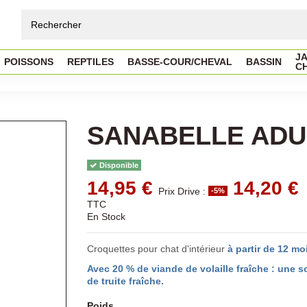
JA
POISSONS
REPTILES
BASSE-COUR/CHEVAL
BASSIN
C
SANABELLE ADUL
Disponible
14,95 €
14,20 €
Prix Drive :
-5%
TTC
En Stock
Croquettes pour chat d'intérieur
à partir de 12 mo
Avec 20 % de viande de volaille fraîche : une 
de truite fraîche.
Poids