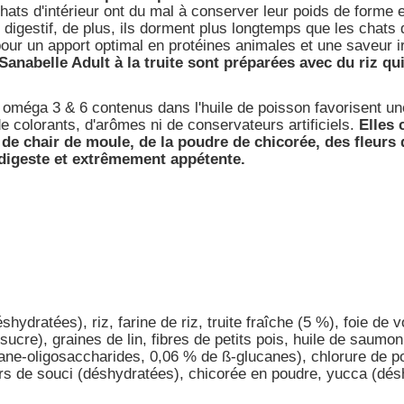
 chats d'intérieur ont du mal à conserver leur poids de forme e
e digestif, de plus, ils dorment plus longtemps que les chats
is pour un apport optimal en protéines animales et une saveur i
 Sanabelle Adult à la truite sont préparées avec du riz q
s oméga 3 & 6 contenus dans l'huile de poisson favorisent un
de colorants, d'arômes ni de conservateurs artificiels.
Elles 
ne de chair de moule, de la poudre de chicorée, des fleur
 digeste et extrêmement appétente.
shydratées), riz, farine de riz, truite fraîche (5 %), foie de v
cre), graines de lin, fibres de petits pois, huile de saumon
ne-oligosaccharides, 0,06 % de ß-glucanes), chlorure de pot
urs de souci (déshydratées), chicorée en poudre, yucca (dés