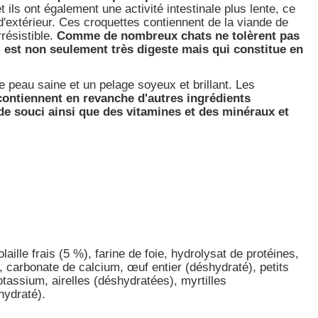
t ils ont également une activité intestinale plus lente, ce
 d'extérieur. Ces croquettes contiennent de la viande de
rrésistible.
Comme de nombreux chats ne tolèrent pas
ui est non seulement très digeste mais qui constitue en
e peau saine et un pelage soyeux et brillant. Les
contiennent en revanche d'autres ingrédients
s de souci ainsi que des vitamines et des minéraux et
olaille frais (5 %), farine de foie, hydrolysat de protéines,
, carbonate de calcium, œuf entier (déshydraté), petits
assium, airelles (déshydratées), myrtilles
hydraté).