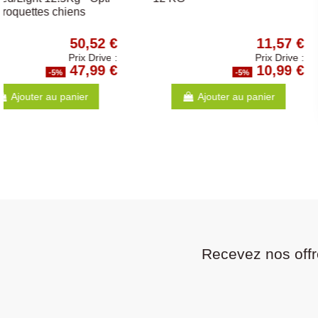
Friandise pour chiens
1,36 €
Prix Drive :
1,29 €
-5%
-5
Ajouter au panier
Ajouter au p
Recevez nos offr