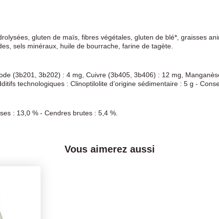
rolysées, gluten de maïs, fibres végétales, gluten de blé*, graisses an
des, sels minéraux, huile de bourrache, farine de tagète.
, Iode (3b201, 3b202) : 4 mg, Cuivre (3b405, 3b406) : 12 mg, Manganè
tifs technologiques : Clinoptilolite d’origine sédimentaire : 5 g - Cons
sses : 13,0 % - Cendres brutes : 5,4 %.
Vous aimerez aussi