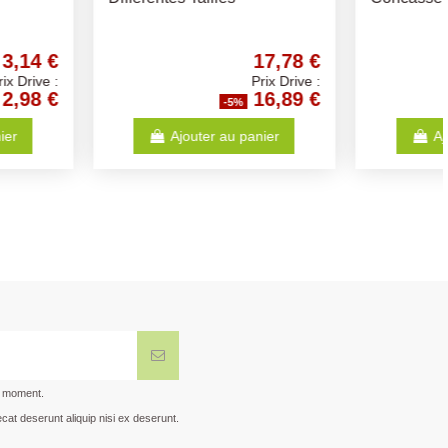
Friandises pour chiens
10,52 €
5,69 €
Prix Drive :
Prix Drive :
9,99 €
5,41 €
-5%
-5%
Ajouter au panier
Ajouter au panier
t moment.
cat deserunt aliquip nisi ex deserunt.