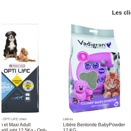
Les cl
Friandises naturelles
Friandises naturelles
Denta Fun Chewing Rolls
Jarret de Porc 150 G
Poulet - Différentes Tailles -