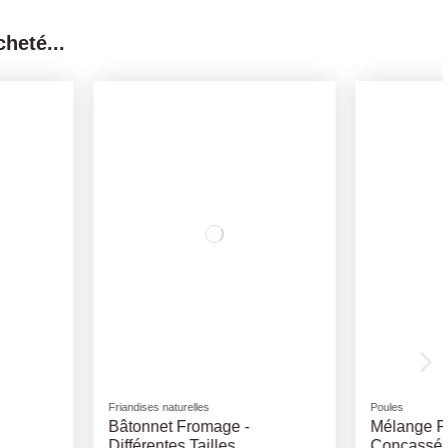
heté...
Friandises naturelles
Poules Pondeuse
Candy Duo Bones 500Gr -
é 20Kg
Différents Goûts - Vadigran -