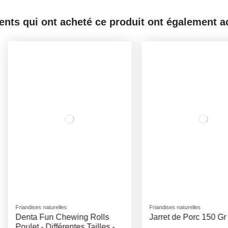
ients qui ont acheté ce produit ont également ac
Friandises naturelles
Poules
r
Bâtonnet Fromage -
Mélange 
Différentes Tailles
Concass