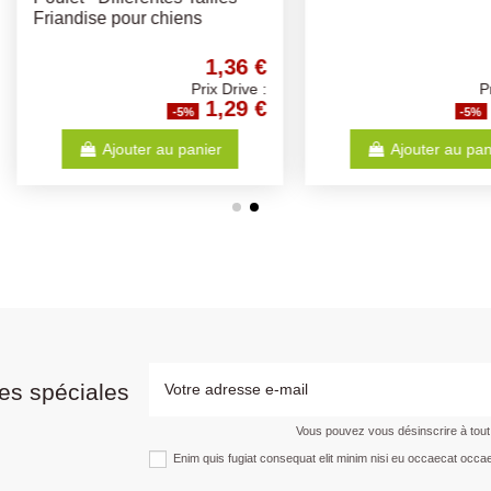
3,14 €
17,78 €
Prix Drive :
Prix Drive :
2,98 €
16,89 €
%
-5%
anier
Ajouter au panier
es spéciales
Vous pouvez vous désinscrire à tou
Enim quis fugiat consequat elit minim nisi eu occaecat occae