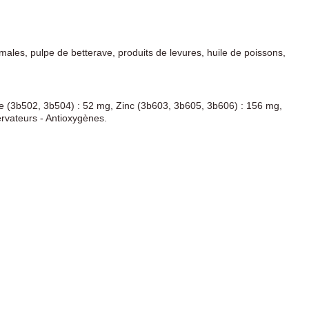
imales, pulpe de betterave, produits de levures, huile de poissons,
se (3b502, 3b504) : 52 mg, Zinc (3b603, 3b605, 3b606) : 156 mg,
ervateurs - Antioxygènes.