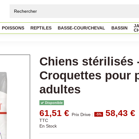
JA
POISSONS
REPTILES
BASSE-COUR/CHEVAL
BASSIN
C
Chiens stérilisés 
Croquettes pour p
adultes
Disponible
61,51 €
58,43 €
Prix Drive :
-5%
TTC
En Stock