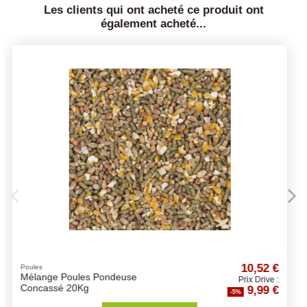
Les clients qui ont acheté ce produit ont
également acheté...
52 €
38,94 €
Lapin
Cuni Complete
rive :
Prix Drive :
9 €
36,99 €
-5%