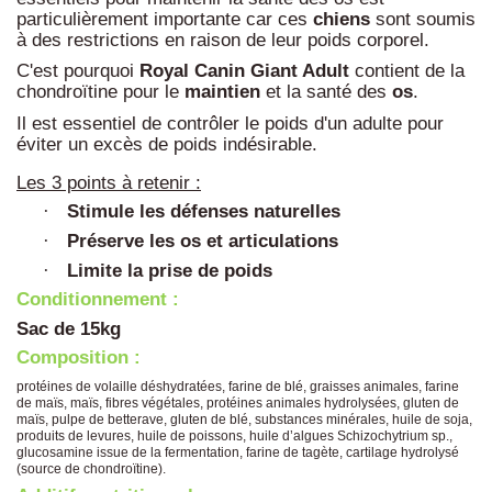
particulièrement importante car ces
chiens
sont soumis
à des restrictions en raison de leur poids corporel.
C'est pourquoi
Royal Canin Giant Adult
contient de la
chondroïtine pour le
maintien
et la santé des
os
.
Il est essentiel de contrôler le poids d'un adulte pour
éviter un excès de poids indésirable.
Les 3 points à retenir :
Stimule les défenses naturelles
·
Préserve les os et articulations
·
Limite la prise de poids
·
Conditionnement :
Sac de 15kg
Composition :
protéines de volaille déshydratées, farine de blé, graisses animales, farine
de maïs, maïs, fibres végétales, protéines animales hydrolysées, gluten de
maïs, pulpe de betterave, gluten de blé, substances minérales, huile de soja,
produits de levures, huile de poissons, huile d’algues Schizochytrium sp.,
glucosamine issue de la fermentation, farine de tagète, cartilage hydrolysé
(source de chondroïtine).