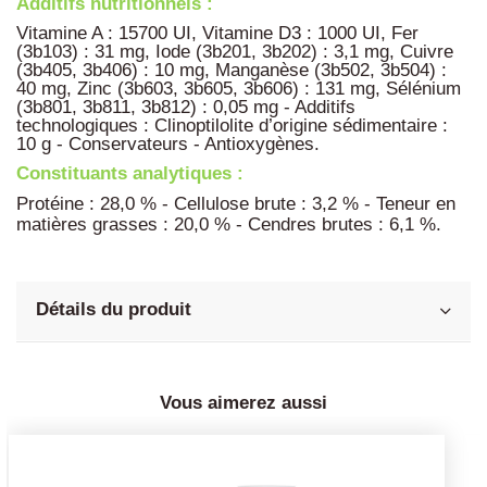
Additifs nutritionnels :
Vitamine A : 15700 UI, Vitamine D3 : 1000 UI, Fer
(3b103) : 31 mg, Iode (3b201, 3b202) : 3,1 mg, Cuivre
(3b405, 3b406) : 10 mg, Manganèse (3b502, 3b504) :
40 mg, Zinc (3b603, 3b605, 3b606) : 131 mg, Sélénium
(3b801, 3b811, 3b812) : 0,05 mg - Additifs
technologiques : Clinoptilolite d’origine sédimentaire :
10 g - Conservateurs - Antioxygènes.
Constituants analytiques :
Protéine : 28,0 % - Cellulose brute : 3,2 % - Teneur en
matières grasses : 20,0 % - Cendres brutes : 6,1 %.
Détails du produit
Vous aimerez aussi