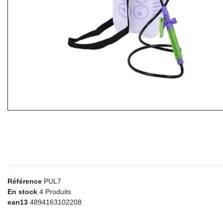
Référence
PUL7
En stock
4 Produits
ean13
4894163102208