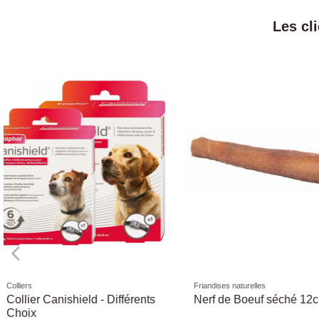
Les cl
Friandises naturelles
Pots
Saucisse XXL Crunchy 56cm
pot empilable roma
/ Ø 20mm
38,5x38,5x17h 8,8L 