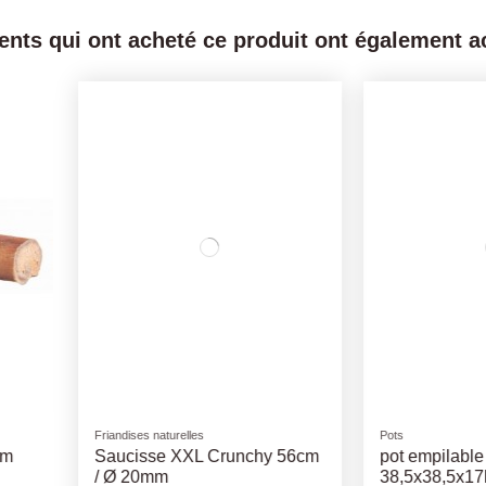
ients qui ont acheté ce produit ont également ac
Friandises naturelles
Pulvérisateur
Peau de Sanglier 15cm
Pulverisa
-
100Gr