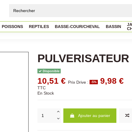
JA
POISSONS
REPTILES
BASSE-COUR/CHEVAL
BASSIN
C
PULVERISATEUR 7
Disponible
10,51 €
9,98 €
Prix Drive :
-5%
TTC
En Stock
Ajouter au panier