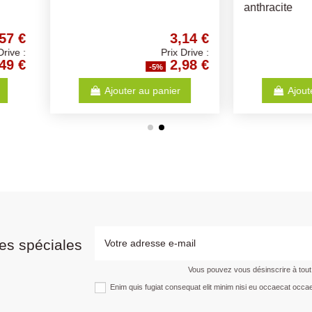
4,36 €
3,78 €
Prix Drive :
Prix Drive :
4,14 €
3,59 €
%
-5%
anier
Ajouter au panier
es spéciales
Vous pouvez vous désinscrire à tou
Enim quis fugiat consequat elit minim nisi eu occaecat occae