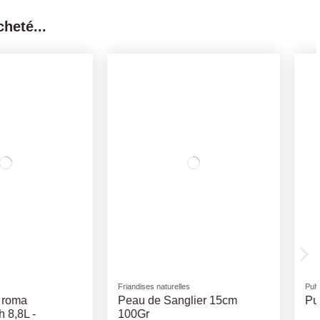
heté...
Pots
teur Pression 2L
soucoupe pot empilable roma
39x3,5h - anthracite