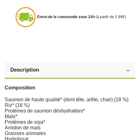
Envoi de la commande sous 24h
(à partir de 5.99€)
Description
Composition
Saumon de haute qualité* (dont tête, arête, chair) (18 %)
Riz* (16 %)
Protéines de saumon déshydratées*
Maïs*
Protéines de soja*
Amidon de maïs
Graisses animales
Hydrolysat