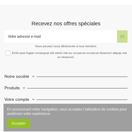
Recevez nos offres spéciales
Vous pouvez vous désinscrire à tout moment.
Enim quis fugiat consequat elit minim nisi eu occaecat occaecat deserunt aliquip nisi
ex deserunt.
Notre société
Produits
Votre compte
En poursuivant votre navigation, vous acceptez l’utilisation de cookies pour
Informations
améliorer votre expérience.
Accepter