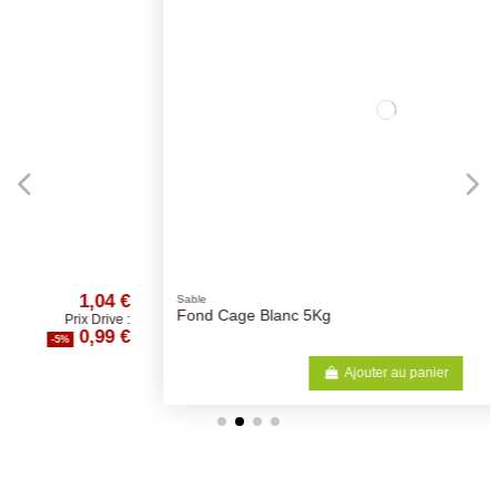
2,06 €
Sable
Fond Cage Blanc 5Kg
Prix Drive :
1,96 €
-5%
Ajouter au panier