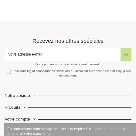
Recevez nos offres spéciales
Vous pouvez vous désinscrire à tout moment.
Enim quis fugiat consequat elit minim nisi eu occaecat occaecat deserunt aliquip nisi
ex deserunt.
Notre société
Produits
Votre compte
En poursuivant votre navigation, vous acceptez l’utilisation de cookies pour
Informations
améliorer votre expérience.