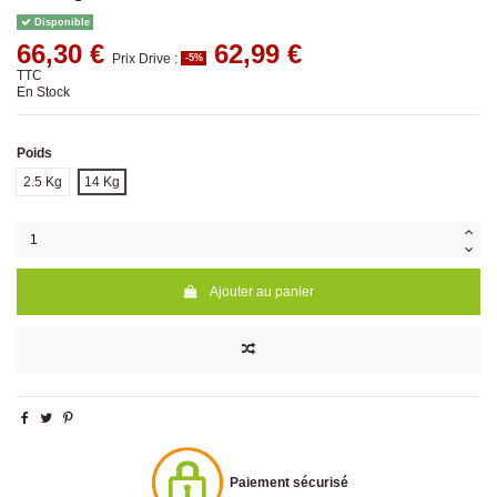
Disponible
66,30 €
62,99 €
Prix Drive :
-5%
TTC
En Stock
Poids
2.5 Kg
14 Kg
Ajouter au panier
Paiement sécurisé