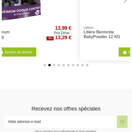
9 €
11,57 €
Litières
Litière Bentonite
ve :
Prix Drive :
9 €
10,99 €
BabyPowder 12 KG
-5%
Ajouter au panier
Recevez nos offres spéciales
Vous pouvez vous désinscrire à tout moment.