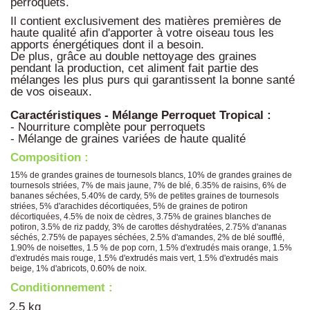
perroquets.
Il contient exclusivement des matières premières de
haute qualité afin d'apporter à votre oiseau tous les
apports énergétiques dont il a besoin.
De plus, grâce au double nettoyage des graines
pendant la production, cet aliment fait partie des
mélanges les plus purs qui garantissent la bonne santé
de vos oiseaux.
Caractéristiques - Mélange Perroquet Tropical :
- Nourriture complète pour perroquets
- Mélange de graines variées de haute qualité
Composition :
15% de grandes graines de tournesols blancs, 10% de grandes graines de
tournesols striées, 7% de mais jaune, 7% de blé, 6.35% de raisins, 6% de
bananes séchées, 5.40% de cardy, 5% de petites graines de tournesols
striées, 5% d'arachides décortiquées, 5% de graines de potiron
décortiquées, 4.5% de noix de cèdres, 3.75% de graines blanches de
potiron, 3.5% de riz paddy, 3% de carottes déshydratées, 2.75% d'ananas
séchés, 2.75% de papayes séchées, 2.5% d'amandes, 2% de blé soufflé,
1.90% de noisettes, 1.5 % de pop corn, 1.5% d'extrudés mais orange, 1.5%
d'extrudés mais rouge, 1.5% d'extrudés mais vert, 1.5% d'extrudés mais
beige, 1% d'abricots, 0.60% de noix.
Conditionnement :
2.5 kg