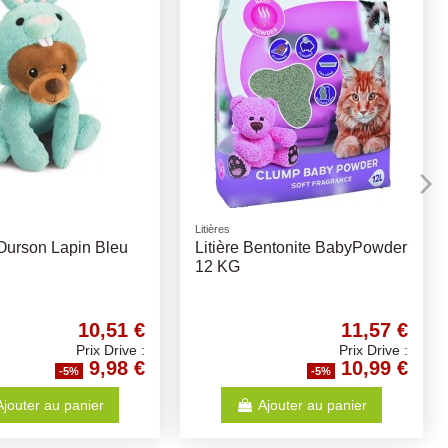
Friandises naturelles
e Animaux Corde
Denta Fun Cœur Poulet 70gr
ou 125gr
5,16 €
1,63 €
Prix Drive :
Prix Drive :
4,90 €
1,55 €
-5%
-5%
Ajouter au panier
Ajouter au panier