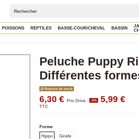
JA
POISSONS
REPTILES
BASSE-COUR/CHEVAL
BASSIN
C
Peluche Puppy Rio
Différentes forme
Rupture de stock
6,30 €
5,99 €
Prix Drive :
-5%
TTC
Forme
Hippo
Girafe