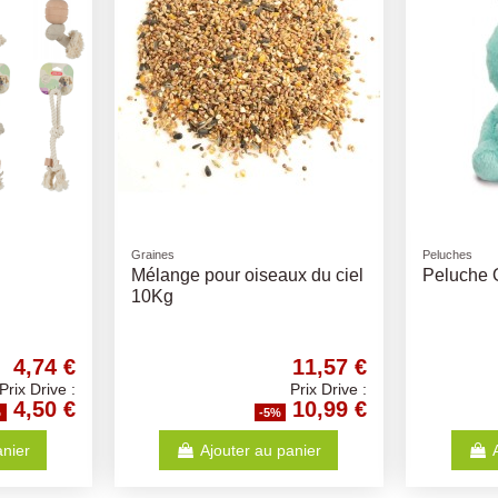
Jouets
Peluches
églable -
Rugbyball Menthe 11Cm
Peluch
Dentafun Caoutchouc
32Cm
2,24 €
4,20 €
Prix Drive :
Prix Drive :
2,13 €
3,99 €
-5%
-5%
 panier
Ajouter au panier