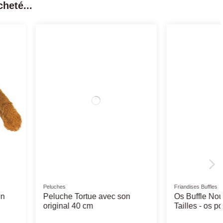
heté...
Rupture de stock
urelles
Friandises naturelles
Veau - Friandises
Filet Poulet - Agneau 100Gr
 moyens chiens et
s