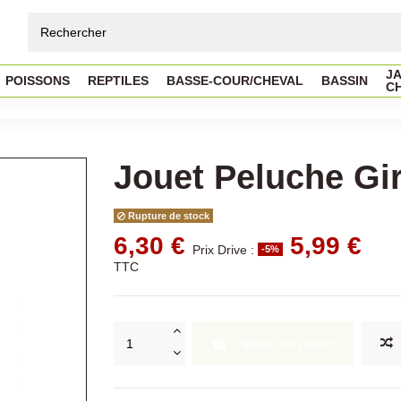
JA
POISSONS
REPTILES
BASSE-COUR/CHEVAL
BASSIN
C
Jouet Peluche Gi
Rupture de stock
6,30 €
5,99 €
Prix Drive :
-5%
TTC
Ajouter au panier