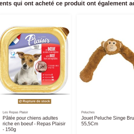
ients qui ont acheté ce produit ont également ac
Friandises naturelles
Friandises nat
férentes
Bosch Fruitees 200Gr -
Sabot de 
ens
Différents Goûts - friandises
petits et
pour chiens
aux chiot