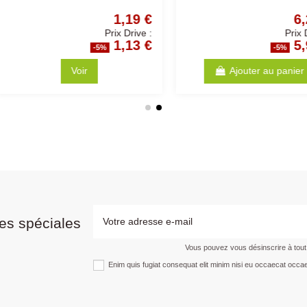
0,41 €
2,65 €
Prix Drive :
Prix Drive :
0,39 €
2,52 €
%
-5%
anier
Ajouter au panier
es spéciales
Vous pouvez vous désinscrire à tou
Enim quis fugiat consequat elit minim nisi eu occaecat occae