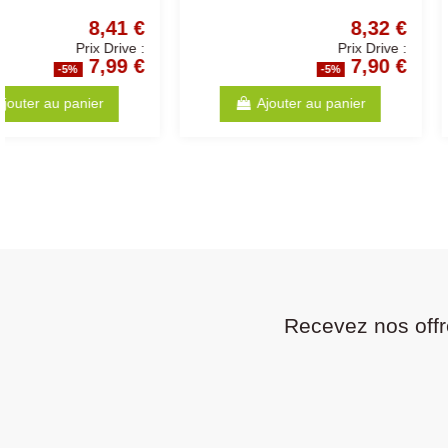
9,78 €
Prix Drive :
9,29 €
-5%
-5
Ajouter au panier
Ajouter au p
Recevez nos offr