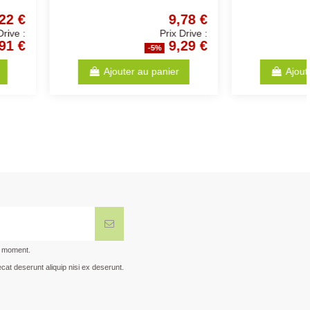
0,52 €
2,21 €
Prix Drive :
Prix Drive :
0,49 €
2,10 €
-5%
-5%
Ajouter au panier
Voir
t moment.
cat deserunt aliquip nisi ex deserunt.