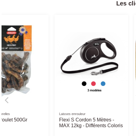
Les cl
Peluches
Friandises Buffles
Peluche Tortue avec son
Os Buffle Noué - Dif
original 40 cm
Tailles - os pour chi