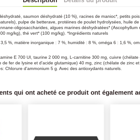
Description
Détails du produit
rc déshydraté, saumon déshydraté (10 %), racines de manioc*, petits po
naturels), pulpe de betterave, protéines de poulet hydrolysées, huile 
annane-oligosaccharides, algues marines déshydratées* (Ascophyllum n
00 mg/kg), thé vert* (100 mg/kg). *Ingrédients naturels
: 3,5 %, matière inorganique : 7 %, humidité : 8 %, oméga 6 : 1,6 %, om
 vitamine E 700 UI, taurine 2 000 mg, L-carnitine 300 mg, cuivre (chéla
de fer de lysine et d'acide glutamique) 40 mg, zinc (chélate de zinc 
es: Chlorure d'ammonium 5 g. Avec des antioxydants naturels.
ients qui ont acheté ce produit ont également ac