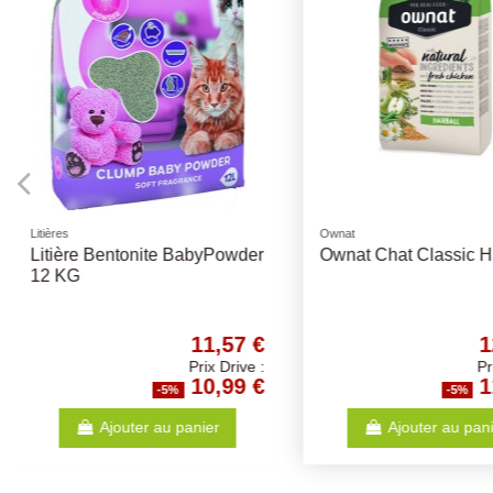
Ownat
Pro Plan
Ownat Chat Classic Hairball
Pochon Poplan Steri
Poulet-Boeuf 40x85
12,62 €
Prix Drive :
11,99 €
-5%
-5%
Ajouter au panier
Ajouter au p