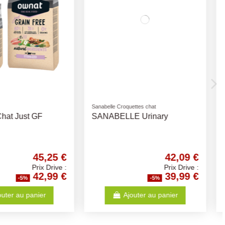
quettes chat
Ownat
LE Urinary
OWNAT - Chat Just GF Adult
Poulet
42,09 €
42,10 €
Prix Drive :
Prix Drive :
39,99 €
40,00 €
-5%
-5%
Ajouter au panier
Ajouter au panier