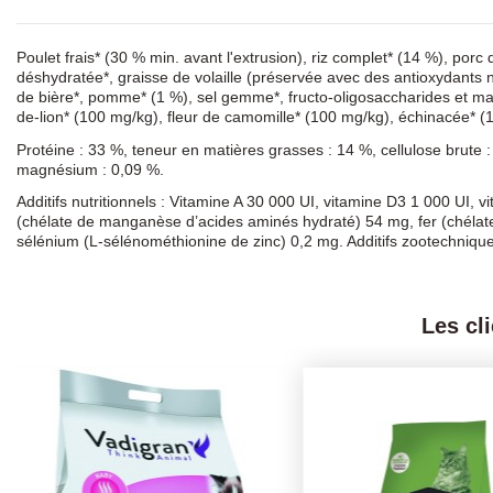
Poulet frais* (30 % min. avant l'extrusion), riz complet* (14 %), po
déshydratée*, graisse de volaille (préservée avec des antioxydants 
de bière*, pomme* (1 %), sel gemme*, fructo-oligosaccharides et m
de-lion* (100 mg/kg), fleur de camomille* (100 mg/kg), échinacée* (1
Protéine : 33 %, teneur en matières grasses : 14 %, cellulose brute 
magnésium : 0,09 %.
Additifs nutritionnels : Vitamine A 30 000 UI, vitamine D3 1 000 UI,
(chélate de manganèse d’acides aminés hydraté) 54 mg, fer (chélate 
sélénium (L-sélénométhionine de zinc) 0,2 mg. Additifs zootechniqu
Les cl