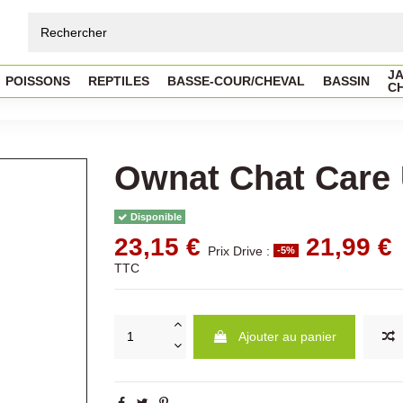
JA
POISSONS
REPTILES
BASSE-COUR/CHEVAL
BASSIN
C
Ownat Chat Care 
Disponible
23,15 €
21,99 €
Prix Drive :
-5%
TTC
Ajouter au panier