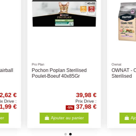
Ownat
Sanabelle Cro
lised
OWNAT - Chat Just GF
SANABEL
Gr
Sterilised
39,98 €
45,25 €
Prix Drive :
Prix Drive :
37,98 €
42,99 €
-5%
anier
Ajouter au panier