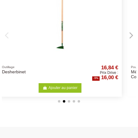
16,84 €
Poules
Mélange Poules Pondeuse
Prix Drive :
16,00 €
Concassé 20Kg
-5%
nier
Ajouter au panier