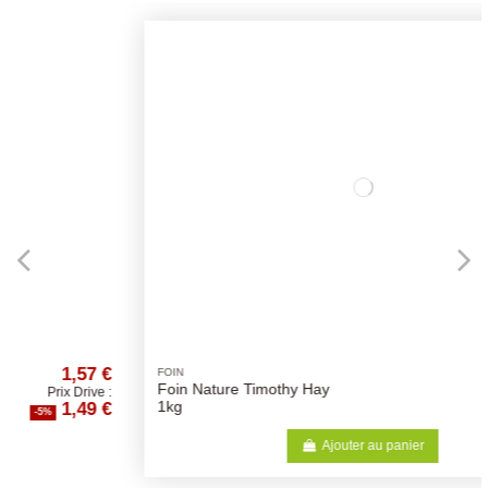
€
6,30 €
FOIN
Foin Nature Timothy Hay
:
Prix Drive :
€
5,99 €
1kg
-5%
Ajouter au panier