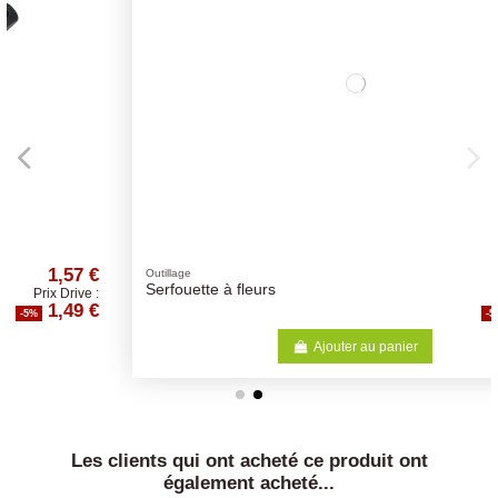
€
2,10 €
Outillage
Serfouette à fleurs
:
Prix Drive :
€
2,00 €
-5%
Ajouter au panier
Les clients qui ont acheté ce produit ont
également acheté...