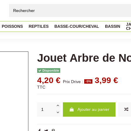
JA
POISSONS
REPTILES
BASSE-COUR/CHEVAL
BASSIN
C
Jouet Arbre de N
Disponible
4,20 €
3,99 €
Prix Drive :
-5%
TTC
Ajouter au panier