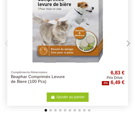
6,83 €
ments Alimentaires
Litières
har Comprimés Levure
Paille - 
Prix Drive :
6,49 €
iere (100 Pcs)
-5%
Ajouter au panier