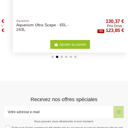
130,37 €
Aquarium
Aquarium Ultra Scape - 65L -
Prix Drive :
123,85 €
243L
-5%
Ajouter au panier
Recevez nos offres spéciales
Vous pouvez vous désinscrire à tout moment.
Enim quis fugiat consequat elit minim nisi eu occaecat occaecat deserunt aliquip nisi