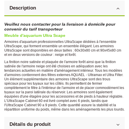
Description
Veuillez nous contacter pour la livraison à domicile pour
convenir du tarif transporteur
Meuble d'aquarium Ultra Scape
Armoires d'aquarium professionnelles UltraScape dédiées à l'ensemble
UltraScape, qui forment ensemble un ensemble élégant. Les armoires
UltraScape sont disponibles en deux tailles : 60x30x80 cm et 90x45x80 cm
et en deux versions de couleur : neige et forêt.
La finition noire satinée et plaquée de l'armoire forêt ainsi que la finition
satinée de l'armoire neige ont été choisies en adéquation avec les
tendances actuelles en matière d'aménagement intérieur. Tous les modèles
d'armoires contiennent des filtres externes AQUAEL - Ultramax et Ultra Filter.
Un élément supplémentaire des armoires UltraScape sont des trous
spéciaux pour les tuyaux sur les côtés. Ils permettent de fermer
complètement le filtre à l'intérieur de l'armoire et de placer commodément les
tuyaux sur la paroi latérale du réservoir. Les armoires sont également
équipées d'une étagère pour les accessoires et de pieds à hauteur réglable.
L'UltraScape Cabinet 60 est livré complet avec 6 pieds, tandis que
l'UltraScape Cabinet 90 a 9 pieds. Cette quantité assure la stabilité et la
répartition uniforme du poids, même dans les aménagements les plus lourds.
Détails du produit