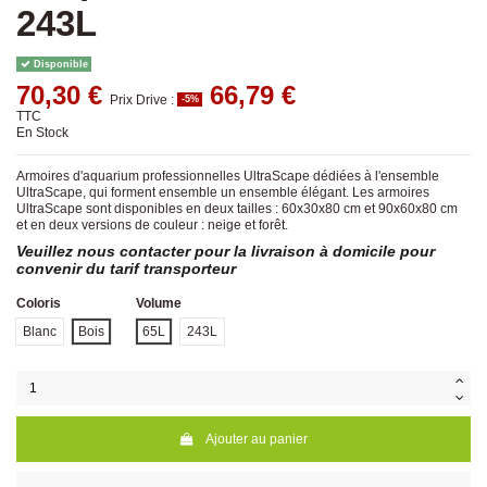
243L
Disponible
70,30 €
66,79 €
Prix Drive :
-5%
TTC
En Stock
Armoires d'aquarium professionnelles UltraScape dédiées à l'ensemble
UltraScape, qui forment ensemble un ensemble élégant. Les armoires
UltraScape sont disponibles en deux tailles : 60x30x80 cm et 90x60x80 cm
et en deux versions de couleur : neige et forêt.
Veuillez nous contacter pour la livraison à domicile pour
convenir du tarif transporteur
Coloris
Volume
Blanc
Bois
65L
243L
Ajouter au panier