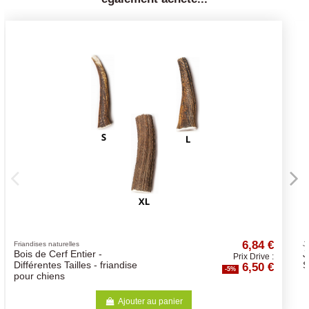
6,84 €
Jeux d'intelligence
Jouet Dog Activity Mini
Prix Drive :
6,50 €
Solitaire - Niveau 1
-5%
r
Ajouter au panier