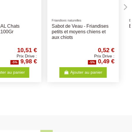
FOIN
Chien Poulpe
Foin - Différents Volumes
6cm
10,51 €
8,58 €
Prix Drive :
Prix Drive :
9,98 €
8,15 €
-5%
-5%
Ajouter au panier
Ajouter au panier