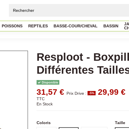
JA
POISSONS
REPTILES
BASSE-COUR/CHEVAL
BASSIN
C
Resploot - Boxpil
Différentes Taille
Disponible
31,57 €
29,99 €
Prix Drive :
-5%
TTC
En Stock
Coloris
Taille