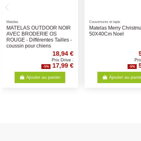
Bosch
Pro Plan
Bosch Maxi Adult
Medium Adult Sensit
Digestion - Pro Plan 
Croquettes chiens a
36,83 €
Prix Drive :
34,99 €
-5%
-5%
Ajouter au panier
Ajouter au p