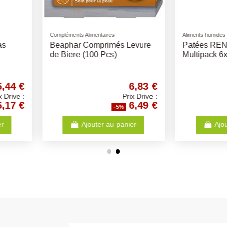
Pro Plan
Peluches
ive
Proplan Chat Sterilised 3Kg
Peluche 
-
Saumon
Rouge 5
dultes
65,26 €
31,57 €
Prix Drive :
Prix Drive :
62,00 €
29,99 €
-5%
anier
Ajouter au panier