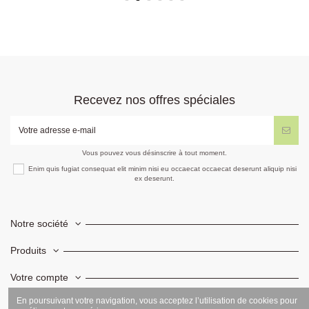
Recevez nos offres spéciales
Vous pouvez vous désinscrire à tout moment.
Enim quis fugiat consequat elit minim nisi eu occaecat occaecat deserunt aliquip nisi
ex deserunt.
Notre société
Produits
Votre compte
En poursuivant votre navigation, vous acceptez l’utilisation de cookies pour
Informations