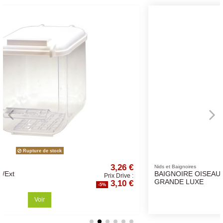
Rupture de stock
3,26 €
2,3
Nids et Baignoires
BAIGNOIRE OISEAUX
ix Drive :
Prix Dri
3,10 €
2,1
GRANDE LUXE
-5%
Voir