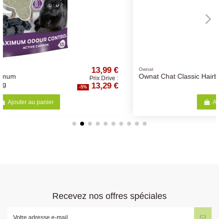
,99 €
12,62 
Ownat
Ownat Chat Classic Hairball
Drive :
Prix Drive 
29 €
11,99 
-5%
Ajouter au panier
Recevez nos offres spéciales