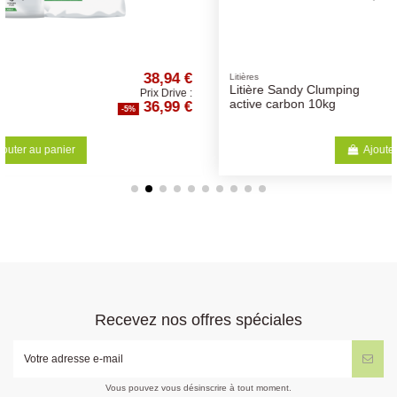
€
8,41 €
Litières
Litière Sandy Clumping
 :
Prix Drive :
€
7,99 €
active carbon 10kg
-5%
Ajouter au panier
Recevez nos offres spéciales
Vous pouvez vous désinscrire à tout moment.