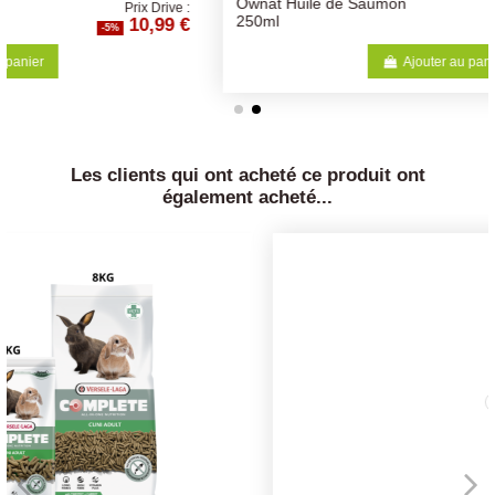
Ownat Huile de Saumon
:
Prix Drive :
€
10,99 €
250ml
-5%
Ajouter au panier
Les clients qui ont acheté ce produit ont
également acheté...