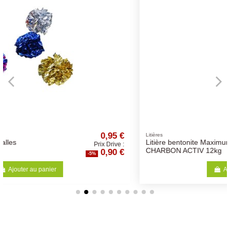
0,95 €
13,99
Litières
Litière bentonite Maximum
 Drive :
Prix Drive
,90 €
13,29
CHARBON ACTIV 12kg
-5%
Ajouter au panier