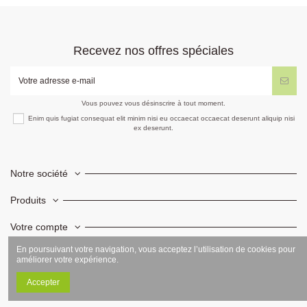
Recevez nos offres spéciales
Vous pouvez vous désinscrire à tout moment.
Enim quis fugiat consequat elit minim nisi eu occaecat occaecat deserunt aliquip nisi
ex deserunt.
Notre société
Produits
Votre compte
En poursuivant votre navigation, vous acceptez l’utilisation de cookies pour
Informations
améliorer votre expérience.
Accepter