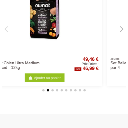
49,46 €
Jouets
Set Balle Plastique Ø4cm
Prix Drive :
46,99 €
par 4
-5%
-5
Ajouter au panier