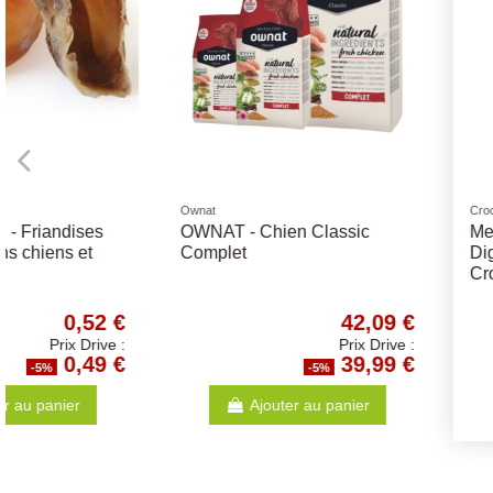
Croquettes OPTI LIFE chien
Jouets
Medium et Maxi Adult
Cochon Latex - Diff
Digestion 12.5Kg - Opti-Life -
Tailles
Croquettes chiens adultes
50,52 €
Prix Drive :
47,99 €
-5%
-5
Ajouter au panier
Ajouter au p