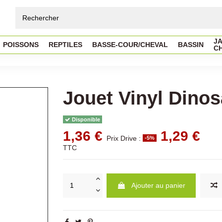
JA
POISSONS
REPTILES
BASSE-COUR/CHEVAL
BASSIN
C
Jouet Vinyl Dino
Disponible
1,36 €
1,29 €
Prix Drive :
-5%
TTC
Ajouter au panier