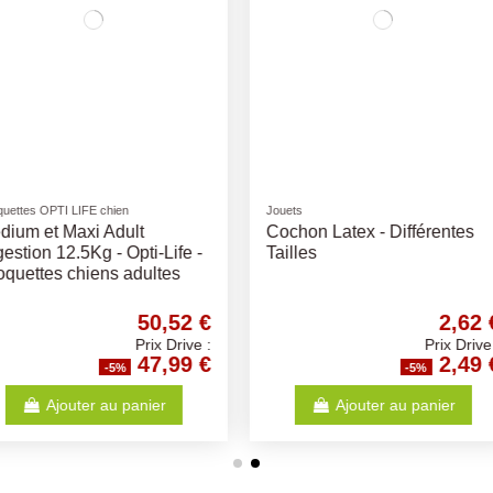
Friandises naturelles
Friandises nat
érentes
Denta Fun Braided Sticks -
Peau de 
Différentes Tailles - friandise
100Gr
pour chiens
2,62 €
0,89 €
Prix Drive :
Prix Drive :
2,49 €
0,85 €
%
-5%
anier
Ajouter au panier