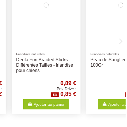
urelles
Jouets
Sanglier 15cm
Crocodile Latex 30cm
3,78 €
6,84 €
Prix Drive :
Prix Drive :
3,59 €
6,50 €
-5%
-5%
Ajouter au panier
Ajouter au panier