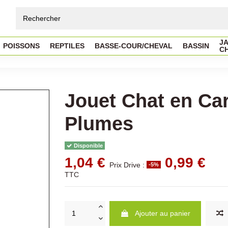
JA
POISSONS
REPTILES
BASSE-COUR/CHEVAL
BASSIN
C
Jouet Chat en Ca
Plumes
Disponible
1,04 €
0,99 €
Prix Drive :
-5%
TTC
Ajouter au panier