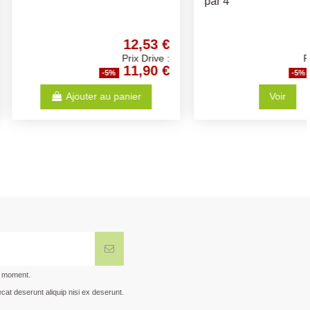
el
Différents Choix
1,58 €
1,24 €
Prix Drive :
Prix Drive :
1,50 €
1,18 €
-5%
-5%
Ajouter au panier
Ajouter au panier
t moment.
cat deserunt aliquip nisi ex deserunt.