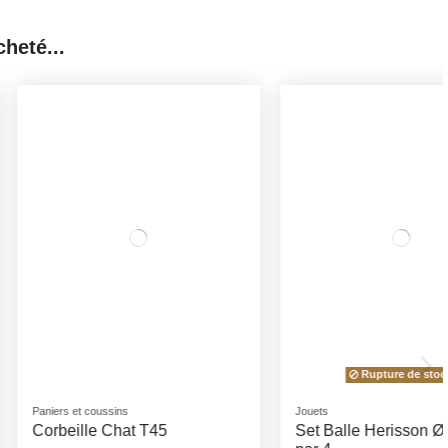
heté...
Friandises
t Lot de 2 Chenilles
Buchettes Rongeur x4 -