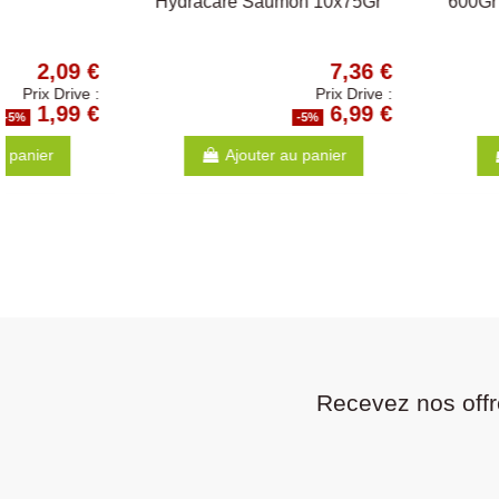
active carbon 10kg
8,41 €
Prix Drive :
7,99 €
-5%
-5%
Ajouter au panier
Ajouter au p
Recevez nos offr