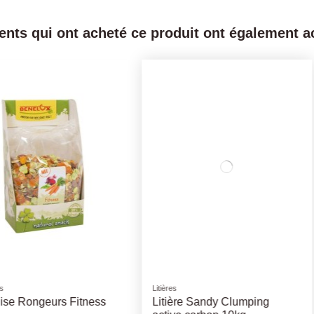
ients qui ont acheté ce produit ont également ac
Rupture de stock
Jouets
Jouets
Set Balle Herisson Ø3,5cm
Jouet Cha