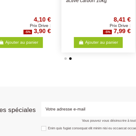
par 4
Arc en ci
12,53 €
2,09 €
Prix Drive :
Prix Drive :
11,90 €
1,99 €
-5%
anier
Voir
es spéciales
Vous pouvez vous désinscrire à tou
Enim quis fugiat consequat elit minim nisi eu occaecat occae