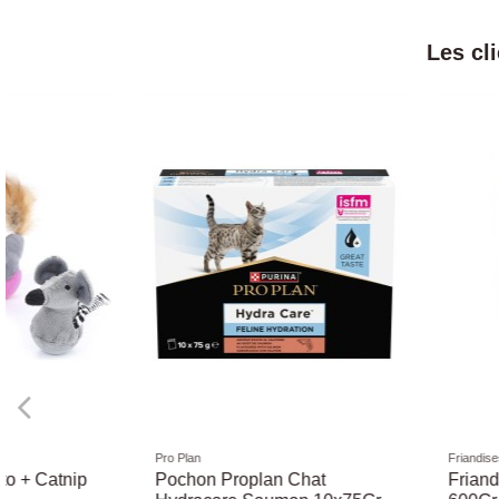
Les cl
Litières
Paniers et coussins
Litière Sandy Clumping
Corbeille Chat T45