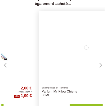
également acheté...
€
11,57 €
Shampoings et Parfums
Parfum Mr Filou Chiens
:
Prix Drive :
€
10,99 €
50Ml
-5%