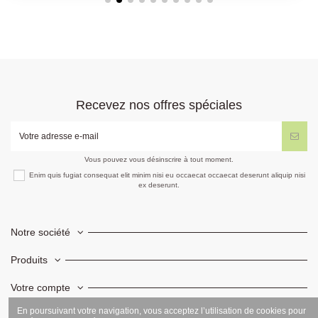
Recevez nos offres spéciales
Vous pouvez vous désinscrire à tout moment.
Enim quis fugiat consequat elit minim nisi eu occaecat occaecat deserunt aliquip nisi
ex deserunt.
Notre société
Produits
Votre compte
En poursuivant votre navigation, vous acceptez l’utilisation de cookies pour
Informations