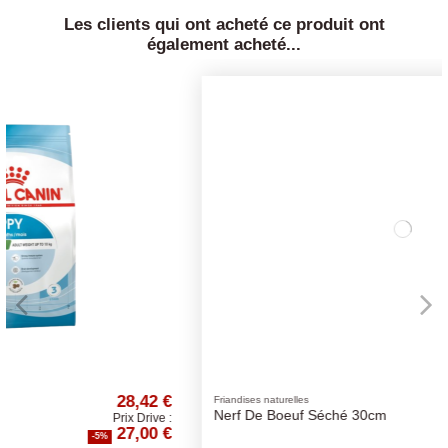
Les clients qui ont acheté ce produit ont
également acheté...
42 €
3,37 €
Friandises naturelles
Nerf De Boeuf Séché 30cm
rive :
Prix Drive :
0 €
3,20 €
-5%