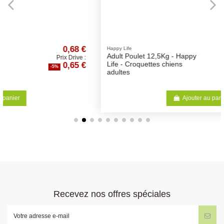
8 €
30,52 €
Happy Life
Adult Poulet 12,5Kg - Happy
ve :
Prix Drive :
5 €
28,99 €
Life - Croquettes chiens
-5%
adultes
Ajouter au panier
Recevez nos offres spéciales