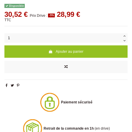
Disponible
30,52 €
28,99 €
Prix Drive :
-5%
TTC
Ajouter au panier
Paiement sécurisé
Retrait de la commande en 1h
(en drive)