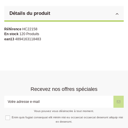
Détails du produit
Référence
HC22158
En stock
120 Produits
ean13
4894163118483
Recevez nos offres spéciales
Vous pouvez vous désinscrire à tout moment.
Enim quis fugiat consequat elit minim nisi eu occaecat occaecat deserunt aliquip nisi
ex deserunt.