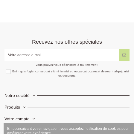
Recevez nos offres spéciales
Vous pouvez vous désinscrire à tout moment.
Enim quis fugiat consequat elit minim nisi eu occaecat occaecat deserunt aliquip nisi
ex deserunt.
Notre société
Produits
Votre compte
En poursuivant votre navigation, vous acceptez l’utilisation de cookies pour
Informations
améliorer votre expérience.