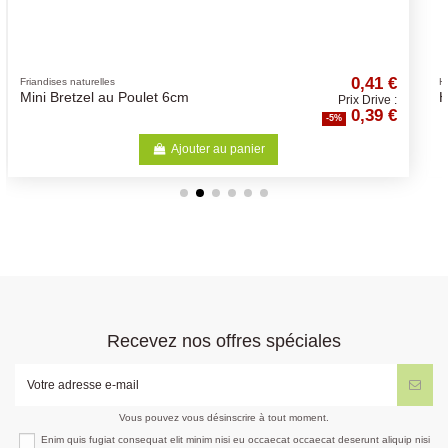
0,41 €
2,32
Herbe à chat
Herbe A Chat 250Gr
 Drive :
Prix Drive
,39 €
2,20
-5%
Ajouter au panier
Recevez nos offres spéciales
Vous pouvez vous désinscrire à tout moment.
Enim quis fugiat consequat elit minim nisi eu occaecat occaecat deserunt aliquip nisi