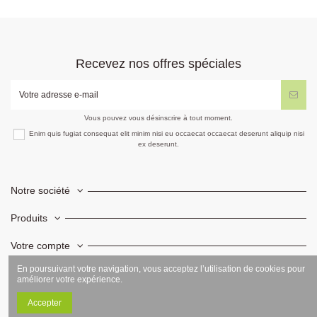
Recevez nos offres spéciales
Vous pouvez vous désinscrire à tout moment.
Enim quis fugiat consequat elit minim nisi eu occaecat occaecat deserunt aliquip nisi
ex deserunt.
Notre société
Produits
Votre compte
En poursuivant votre navigation, vous acceptez l’utilisation de cookies pour
Informations
améliorer votre expérience.
Accepter