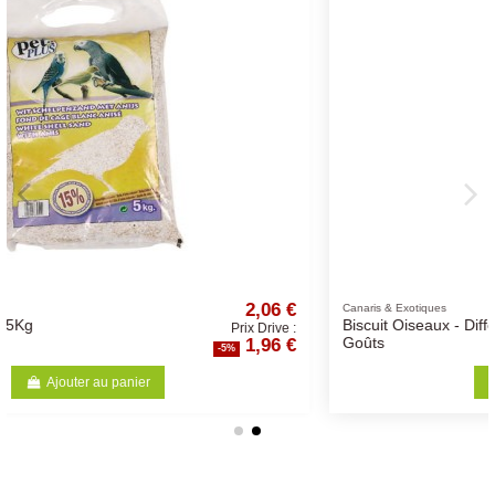
2,06 €
2,7
Canaris & Exotiques
Biscuit Oiseaux - Différents
ix Drive :
Prix Dri
1,96 €
2,5
Goûts
-5%
Ajouter au panier