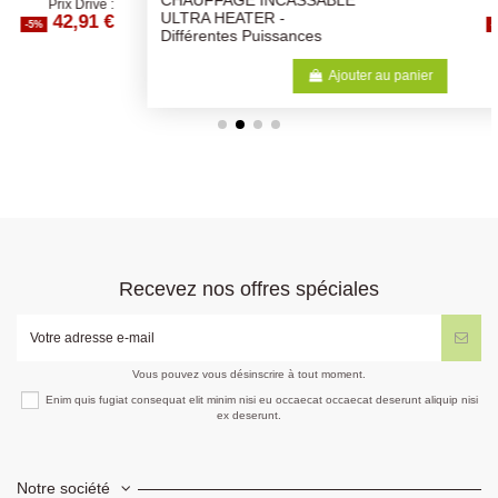
CHAUFFAGE INCASSABLE
:
Prix Drive :
€
18,93 €
ULTRA HEATER -
-5%
Différentes Puissances
Ajouter au panier
Recevez nos offres spéciales
Vous pouvez vous désinscrire à tout moment.
Enim quis fugiat consequat elit minim nisi eu occaecat occaecat deserunt aliquip nisi
ex deserunt.
Notre société