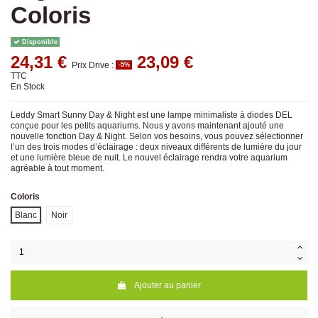
Coloris
Disponible
24,31 €
23,09 €
Prix Drive :
-5%
TTC
En Stock
Leddy Smart Sunny Day & Night est une lampe minimaliste à diodes DEL
conçue pour les petits aquariums. Nous y avons maintenant ajouté une
nouvelle fonction Day & Night. Selon vos besoins, vous pouvez sélectionner
l’un des trois modes d’éclairage : deux niveaux différents de lumière du jour
et une lumière bleue de nuit. Le nouvel éclairage rendra votre aquarium
agréable à tout moment.
Coloris
Blanc
Noir
Ajouter au panier