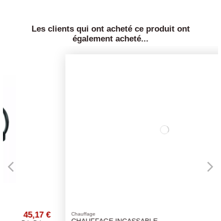
Les clients qui ont acheté ce produit ont
également acheté...
€
19,93 €
Chauffage